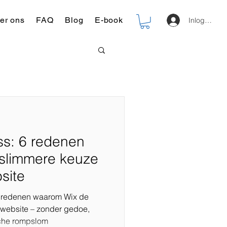
er ons
FAQ
Blog
E-book
Inloggen
ss: 6 redenen
slimmere keuze
site
6 redenen waarom Wix de
 website – zonder gedoe,
sche rompslom