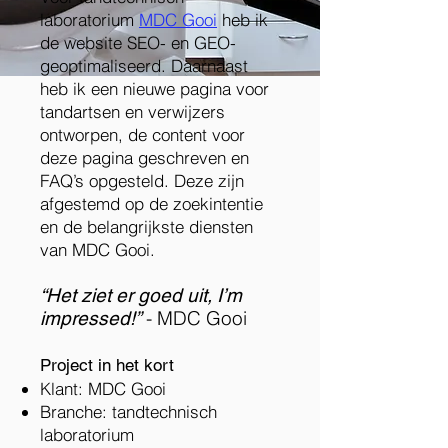
laboratorium
MDC Gooi
heb ik
de website SEO- en GEO-
geoptimaliseerd. Daarnaast
heb ik een nieuwe pagina voor
tandartsen en verwijzers
ontworpen, de content voor
deze pagina geschreven en
FAQ’s opgesteld. Deze zijn
afgestemd op de zoekintentie
en de belangrijkste diensten
van MDC Gooi.
“Het ziet er goed uit, I’m
- MDC Gooi
impressed!”
Project in het kort
Klant: MDC Gooi
Branche: tandtechnisch
laboratorium