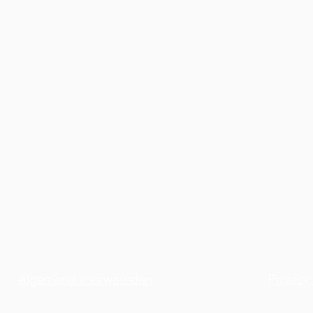
Algemene voorwaarden
Privacy 